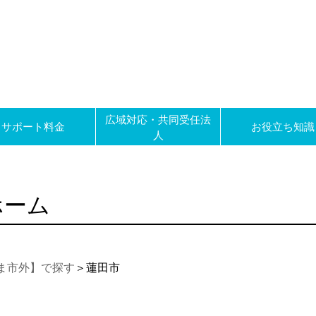
広域対応・共同受任法
サポート料金
お役立ち知識
人
ホーム
ま市外】で探す
＞蓮田市