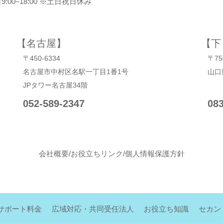
00–18:00 ※土日祝日休み
【名古屋】
【下
〒450-6334
〒75
名古屋市中村区名駅一丁目1番1号
山口
JPタワー名古屋34階
052-589-2347
08
会社概要
/
お役立ちリンク
/
個人情報保護方針
サポート料金
広域対応・共同受任法人
お役立ち知識
セカン