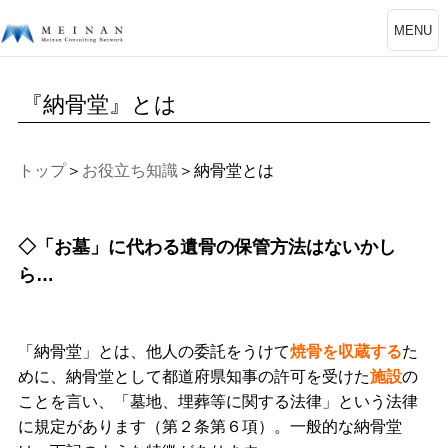
MENU
『納骨堂』とは
トップ
＞
お役立ち知識
＞納骨堂とは
◇「お墓」に代わる遺骨の保管方法はないかし
ら…
「納骨堂」とは、他人の委託をうけて
焼骨を収蔵する
た
めに、納骨堂として都道府県知事の許可を受けた
施設
の
ことを言い、「墓地、埋葬等に関する法律」という法律
に規定があります（第２条第６項）。一般的な納骨堂