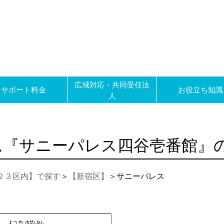
広域対応・共同受任法
サポート料金
お役立ち知識
人
ム『サニーパレス四谷壱番館』
２３区内】で探す
＞
【新宿区】
＞サニーパレス